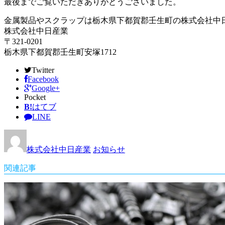
最後までご覧いただきありがとうございました。
金属製品やスクラップは栃木県下都賀郡壬生町の株式会社中
株式会社中日産業
〒321-0201
栃木県下都賀郡壬生町安塚1712
Twitter
Facebook
Google+
Pocket
B!
はてブ
LINE
株式会社中日産業
お知らせ
関連記事